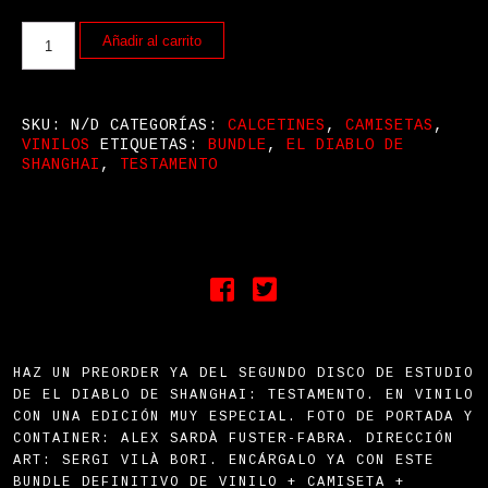
Añadir al carrito
SKU:
N/D
CATEGORÍAS:
CALCETINES
,
CAMISETAS
,
VINILOS
ETIQUETAS:
BUNDLE
,
EL DIABLO DE
SHANGHAI
,
TESTAMENTO
HAZ UN PREORDER YA DEL SEGUNDO DISCO DE ESTUDIO
DE EL DIABLO DE SHANGHAI: TESTAMENTO. EN VINILO
CON UNA EDICIÓN MUY ESPECIAL. FOTO DE PORTADA Y
CONTAINER:
ALEX SARDÀ FUSTER-FABRA. DIRECCIÓN
ART:
SERGI VILÀ BORI. ENCÁRGALO YA CON ESTE
BUNDLE DEFINITIVO DE VINILO + CAMISETA +