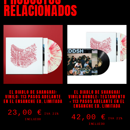
RELACIONADOS
EL DIABLO DE SHANGHAI:
EL DIABLO DE SHANGHAI
VINILO: 113 PASOS ADELANTE
VINILO BUNDLE: TESTAMENTO
EN EL ENSANCHE ED. LIMITADA
+ 113 PASOS ADELANTE EN EL
ENSANCHE ED. LIMITADA
23,00
€
IVA 21%
42,00
€
IVA 21%
INCLUIDO
INCLUIDO