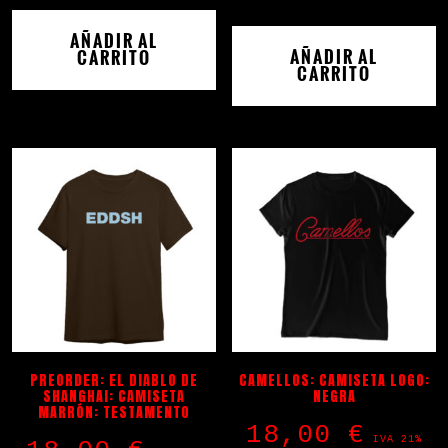
AÑADIR AL
AÑADIR AL
CARRITO
CARRITO
PREORDER: EL DIABLO DE
CAMELLOS: CAMISETA LOGO:
SHANGHAI: CAMISETA
NEGRA
MARRÓN: TESTAMENTO
18,00
€
IVA 21%