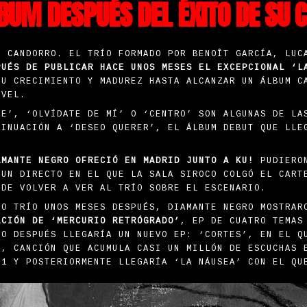
BUM DESPUÉS DEL ÉXITO DE SU 
A CANDORRO. EL TRÍO FORMADO POR BENOÎT GARCÍA, LU
PUÉS DE PUBLICAR HACE UNOS MESES EL EXCEPCIONAL ‘L
SU CRECIMIENTO Y MADUREZ HASTA ALCANZAR UN ÁLBUM C
IVEL.
TE’, ‘OLVÍDATE DE MÍ’ O ‘CENTRO’ SON ALGUNAS DE LA
TINUACIÓN A ‘DESEO QUERER’, EL ÁLBUM DEBUT QUE LLE
AMANTE NEGRO OFRECIÓ EN MADRID JUNTO A KU!
PUDIERON
 UN DIRECTO EN EL QUE LA SALA SIROCO COLGÓ EL CART
 DE VOLVER A VER AL TRÍO SOBRE EL ESCENARIO.
MO TRÍO UNOS MESES DESPUÉS, DIAMANTE NEGRO MOSTRAR
ACIÓN DE ‘MERCURIO RETRÓGRADO’
, EP DE CUATRO TEMAS
ÑO DESPUÉS LLEGARÍA UN NUEVO EP: ‘CORTES’, EN EL Q
’, CANCIÓN QUE ACUMULA CASI UN MILLÓN DE ESCUCHAS 
21 Y POSTERIORMENTE LLEGARÍA ‘LA NÁUSEA’ CON EL Q